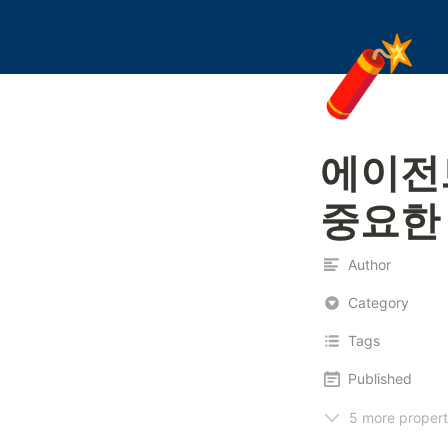
🧨
에이전
중요한 
Author
Category
Tags
Published
5 more propert