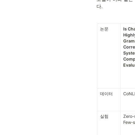
다. 
논문
Is Ch
Highly
Gramm
Corre
Syste
Compr
Evalu
데이터
CoNL
실험
Zero-
Few-s