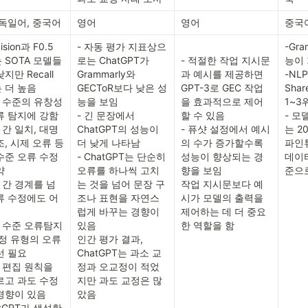
 독일어, 중국어
영어
영어
중국
ision과 F0.5 
- 자동 평가 지표상으
-Gr
 SOTA 모델들
로는 ChatGPT가 
- 적절한 작업 지시문
능이 
지만 Recall 
Grammarly와 
과 예시를 제공하면 
-NLP
 더 높음

GECToR보다 낮은 성
GPT-3로 GEC 작업
Shar
장 수준의 유창성
능을 보임

을 효과적으로 제어
1~3위
류 탐지에 강함

- 긴 문장에서 
할 수 있음

- 모
 간 일치, 대명
ChatGPT의 성능이 
- 퓨샷 설정에서 예시
는 2
, 시제 오류 등 
더 낮게 나타남

의 수가 증가할수록 
파인
수준 오류 수정
- ChatGPT는 단순히 
성능이 향상되는 경
데이터


오류를 하나씩 고치
향을 보임

준으
장 간 경계를 넘
는 것을 넘어 문장 구
작업 지시문보다 예
류 수정에도 어
조나 표현을 자연스
시가 모델의 출력을 
럽게 바꾸는 경향이 
제어하는 데 더 중요
서 수준 오류탐지
있음

한 역할을 함
특정 유형의 오류
인간 평가 결과, 
 필요

ChatGPT는 과소 교
 편집 원칙을 
정과 오교정이 적었
르고 과도 수정
지만 과도 교정은 많
경향이 있음

았음
atGPT가 생성한 