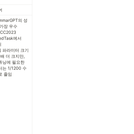
어
ammarGPT의 성
가장 우수

CC2023 
edTask에서 


델 파라미터 크기
0배 더 크지만, 
튜닝에 필요한 
는 1/1200 수
로 줄임