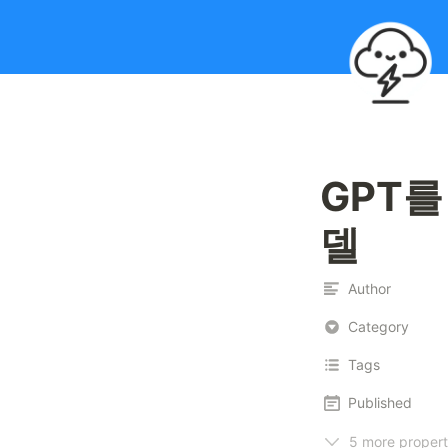
GPT를
델
Author
Category
Tags
Published
5 more propert