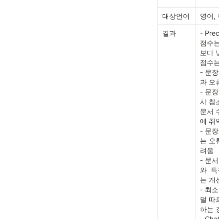
대상언어
영어,
결과
- Prec
점수는
보다 낮
점수는
- 문
과 오
- 문장
사 참조
문서 
에 취약
- 문
는 오
려움

- 문
와  
는 개선
- 최소
덜 따
하는 
- Ch