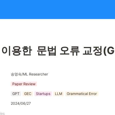
 이용한  문법 오류 교정(G
송영숙/ML Researcher
Paper Review
GPT
GEC
Startups
LLM
Grammatical Error
2024/06/27
ies