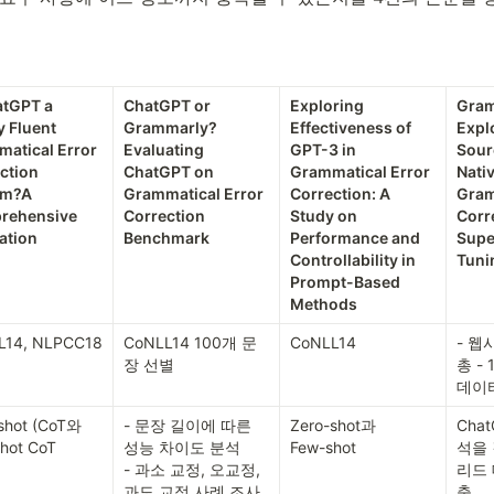
atGPT a 
ChatGPT or 
Exploring 
Gram
 Fluent 
Grammarly? 
Effectiveness of 
Expl
atical Error 
Evaluating 
GPT-3 in 
Sour
ction 
ChatGPT on 
Grammatical Error 
Nativ
m?A 
Grammatical Error 
Correction: A 
Gram
ehensive 
Correction 
Study on 
Corre
ation
Benchmark
Performance and 
Supe
Controllability in 
Tuni
Prompt-Based 
Methods
L14, NLPCC18
CoNLL14 100개 문
CoNLL14
- 
장 선별
총 - 
데이
shot (CoT와 
- 문장 길이에 따른 
Zero-shot과

Cha
hot CoT
성능 차이도 분석

Few-shot
석을
- 과소 교정, 오교정, 
리드
과도 교정 사례 조사
축