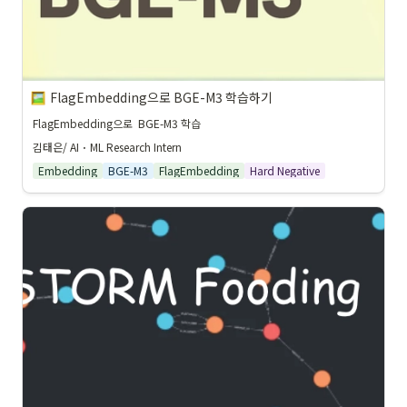
FlagEmbedding으로 BGE-M3 학습하기 
FlagEmbedding으로  BGE-M3 학습
김태은/ AI
 · 
ML Research Intern
Embedding
BGE-M3
FlagEmbedding
Hard Negative