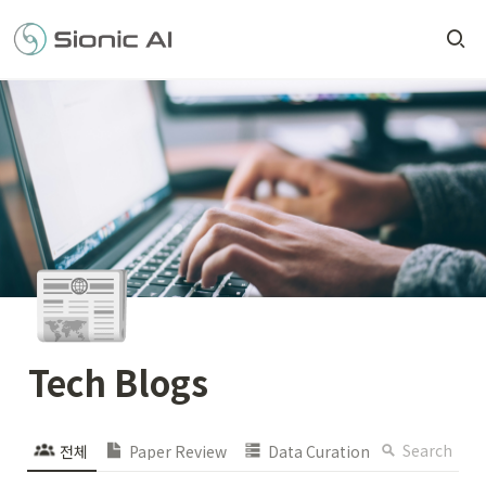
📰
Tech Blogs
Search
전체
Paper Review
Data Curation
Hands-on